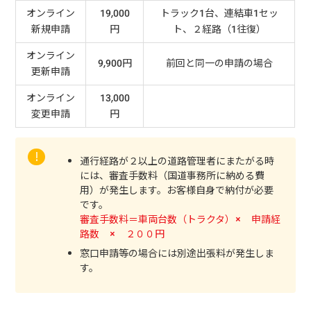
オンライン
19,000
トラック1台、連結車1セッ
新規申請
円
ト、２経路（1往復）
オンライン
9,900円
前回と同一の申請の場合
更新申請
オンライン
13,000
変更申請
円
通行経路が２以上の道路管理者にまたがる時
には、審査手数料（国道事務所に納める費
用）が発生します。お客様自身で納付が必要
です。
審査手数料＝車両台数（トラクタ）× 申請経
路数 × ２００円
窓口申請等の場合には別途出張料が発生しま
す。