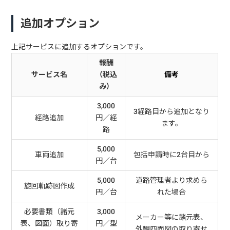
追加オプション
上記サービスに追加するオプションです。
報酬
サービス名
（税込
備考
み）
3,000
3経路目から追加となり
経路追加
円／経
ます。
路
5,000
車両追加
包括申請時に2台目から
円／台
5,000
道路管理者より求めら
旋回軌跡図作成
円／台
れた場合
必要書類（諸元
3,000
メーカー等に諸元表、
表、図面）取り寄
円／型
外観四面図の取り寄せ