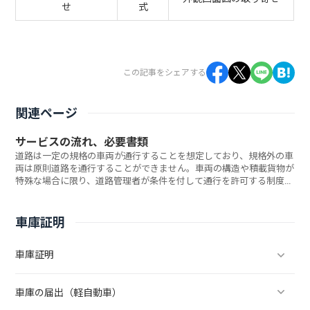
せ
式
この記事をシェアする
関連ページ
サービスの流れ、必要書類
道路は一定の規格の車両が通行することを想定しており、規格外の車
両は原則道路を通行することができません。車両の構造や積載貨物が
特殊な場合に限り、道路管理者が条件を付して通行を許可する制度を
「特殊車両通行許可」制度といいます。当センターではこの「特殊車
両通行許可」の代行申請をサービスとして取り扱っております。ここ
では「特殊車両通行許可」を当センターにご依頼頂く場合のサービス
車庫証明
の流れについてご説明いたします。
車庫証明
車庫の届出（軽自動車）