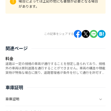
場合によっては上記の他にも書類が必要となる場合
があります。
この記事をシェアする
関連ページ
料金
道路は一定の規格の車両が通行することを想定し造られており、規格
外の車両は原則道路を通行することができません。車両の構造や積載
貨物が特殊な場合に限り、道路管理者が条件を付して通行を許可する
制度を「特殊車両通行許可」制度といいます。弊所ではこの「特殊車
両通行許可」の代行申請をサービスとして取り扱っております。ここ
では弊所にご依頼頂いた場合の料金のご案内をいたします。
車庫証明
車庫証明