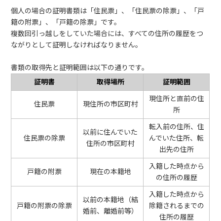
個人の場合の証明書類は「住民票」、「住民票の除票」、「戸
籍の附票」、「戸籍の除票」です。
複数回引っ越しをしていた場合には、すべての住所の履歴をつ
ながりとして証明しなければなりません。
書類の取得先と証明範囲は以下の通りです。
証明書
取得場所
証明範囲
現住所と直前の住
住民票
現住所の市区町村
所
転入前の住所、住
以前に住んでいた
住民票の除票
んでいた住所、転
住所の市区町村
出先の住所
入籍した時点から
戸籍の附票
現在の本籍地
の住所の履歴
入籍した時点から
以前の本籍地（結
戸籍の附票の除票
除籍されるまでの
婚前、離婚前等）
住所の履歴