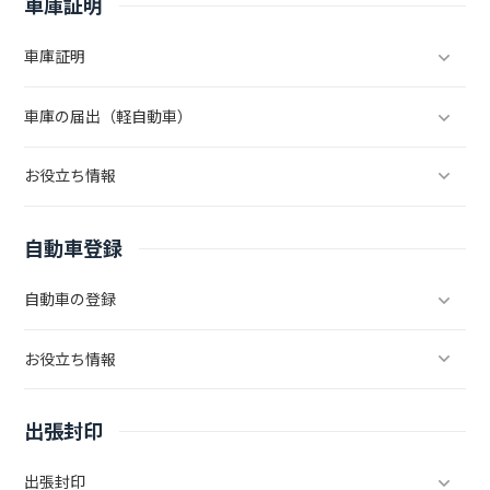
しますので便宜上登録としています）登録手続きは、使用の本拠を管
車庫証明
轄する「運輸支局」、または「自動車検査登録事務所」に...
車庫証明
車庫の届出（軽自動車）
お役立ち情報
自動車登録
自動車の登録
お役立ち情報
出張封印
出張封印