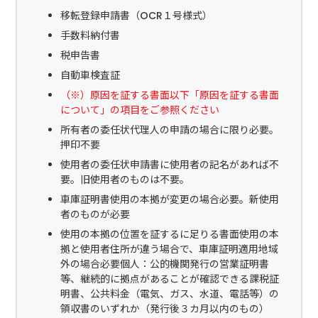
移転登録申請書（OCR１号様式）
手数料納付書
税申告書
自動車検査証
（※）原因を証する書面以下「原因を証する書面
について」の項目をご参照ください
所有者の委任状代理人の申請の場合に限り必要。
押印不要
使用者の委任状申請書に使用者の記名があれば不
要。旧使用者のものは不要。
車庫証明書使用の本拠が変更の場合必要。新使用
者のものが必要
使用の本拠の位置を証するに足りる書面使用の本
拠と使用者住所が違う場合で、車庫証明適用地域
外の場合必要個人：公的機関発行の営業証明書
等、継続的に拠点があることが確認できる課税証
明書、公共料金（電気、ガス、水道、電話等）の
領収書のいずれか（発行後３カ月以内のもの）